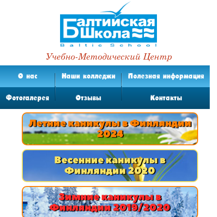
Учебно-Методический Центр
О нас
Наши колледжи
Полезная информация
Фотогалерея
Отзывы
Контакты
Летние каникулы в Финляндии
2024
Весенние каникулы в
Финляндии 2020
Зимние каникулы в
Финляндии 2019/2020