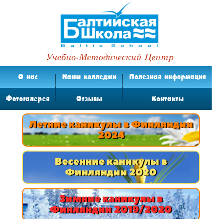
Учебно-Методический Центр
О нас
Наши колледжи
Полезная информация
Фотогалерея
Отзывы
Контакты
Летние каникулы в Финляндии
2024
Весенние каникулы в
Финляндии 2020
Зимние каникулы в
Финляндии 2019/2020