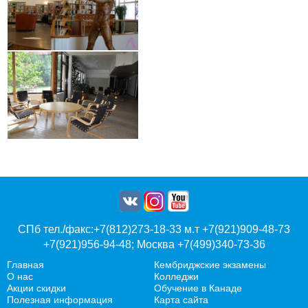
СПб тел./факс:+7(812)273-18-33 м.т +7(921)909-48-73
+7(921)956-94-48; Москва +7(499)340-73-36
Главная
Кембриджские экзамены
О нас
Колледжи
Акции скидки
Обучение в Канаде
Полезная информация
Карта сайта